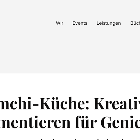
Wir
Events
Leistungen
Büc
mchi-Küche: Kreati
mentieren für Geni