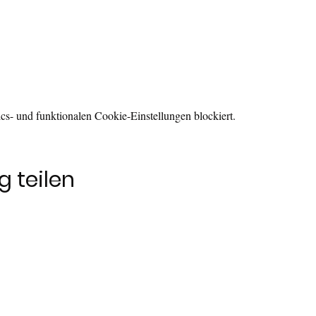
s- und funktionalen Cookie-Einstellungen blockiert.
 teilen
info@mehralsnuressen.at
efon kann per Mail angefragt werden. 4020 Linz, Oberösterreich, Österr