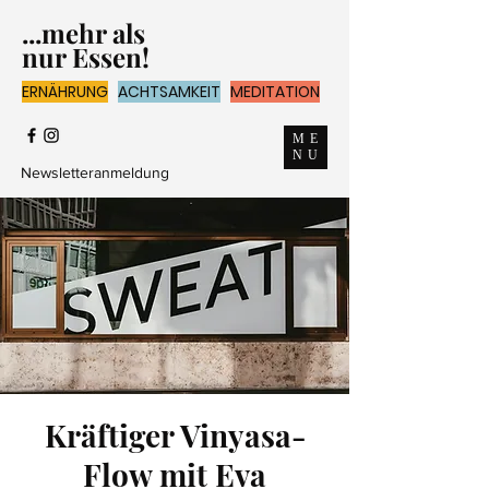
...mehr als
nur Essen!
ERNÄHRUNG
ACHTSAMKEIT
MEDITATION
ME
NU
Newsletteranmeldung
Kräftiger Vinyasa-
Flow mit Eva