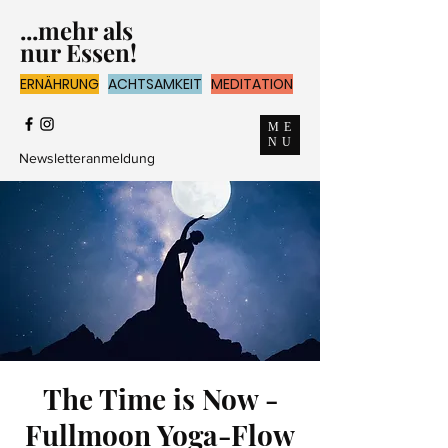
...mehr als
nur Essen!
ERNÄHRUNG
ACHTSAMKEIT
MEDITATION
ME
NU
Newsletteranmeldung
The Time is Now -
Fullmoon Yoga-Flow