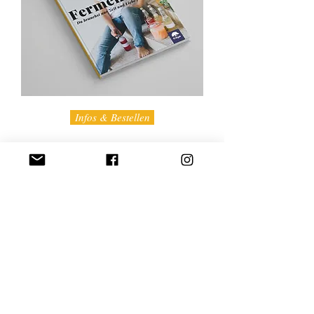
Infos & Bestellen
Gesund Naschen
Andrea Grabner
und
Bettina
Ganglberger