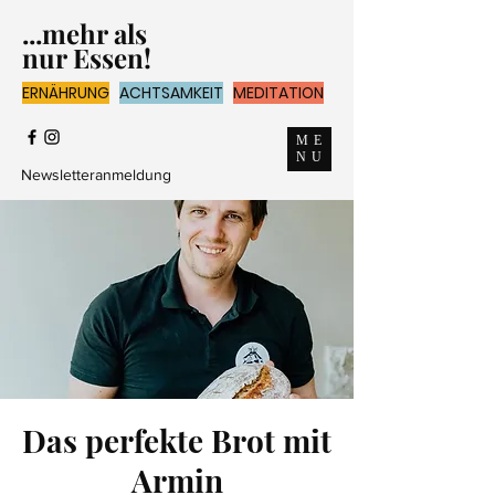
...mehr als
nur Essen!
ERNÄHRUNG
ACHTSAMKEIT
MEDITATION
ME
NU
Newsletteranmeldung
Das perfekte Brot mit
Armin