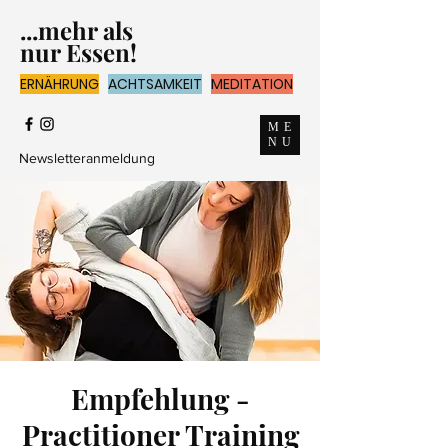
...mehr als
nur Essen!
ERNÄHRUNG
ACHTSAMKEIT
MEDITATION
ME
NU
Newsletteranmeldung
Empfehlung -
Practitioner Training