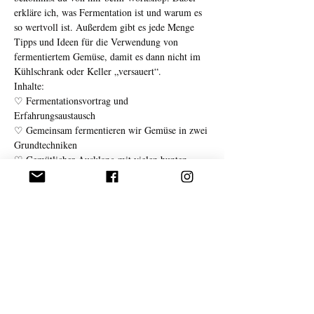
erkläre ich, was Fermentation ist und warum es 
so wertvoll ist. Außerdem gibt es jede Menge 
Tipps und Ideen für die Verwendung von 
fermentiertem Gemüse, damit es dann nicht im 
Kühlschrank oder Keller „versauert“.
Inhalte:
♡ Fermentationsvortrag und 
Erfahrungsaustausch
♡ Gemeinsam fermentieren wir Gemüse in zwei 
Grundtechniken
♡ Gemütlicher Ausklang mit vielen bunten 
fermentierten Kostproben und Ideen für die 
Weiterverwendung
Was dich erwartet:
Weiterlesen >
Veranstaltung teilen