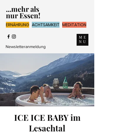
...mehr als
nur Essen!
ERNÄHRUNG
ACHTSAMKEIT
MEDITATION
ME
NU
Newsletteranmeldung
ICE ICE BABY im
Lesachtal