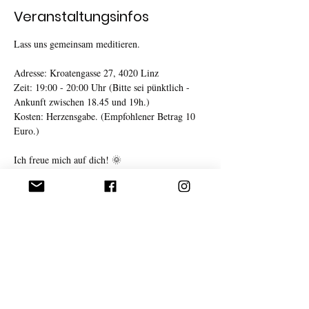
Veranstaltungsinfos
Lass uns gemeinsam meditieren. 
Adresse: Kroatengasse 27, 4020 Linz
Zeit: 19:00 - 20:00 Uhr (Bitte sei pünktlich - 
Ankunft zwischen 18.45 und 19h.)
Kosten: Herzensgabe. (Empfohlener Betrag 10 
Euro.)
Ich freue mich auf dich! 🌞
(Wenn du Fragen hast, melde dich bitte direkt 
bei mir. 
vesela@mehralsnuressen.at
Danke!) 🙏
Weiterlesen >