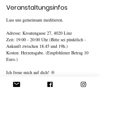
Veranstaltungsinfos
Lass uns gemeinsam meditieren. 
Adresse: Kroatengasse 27, 4020 Linz
Zeit: 19:00 - 20:00 Uhr (Bitte sei pünktlich - 
Ankunft zwischen 18.45 und 19h.)
Kosten: Herzensgabe. (Empfohlener Betrag 10 
Euro.)
Ich freue mich auf dich! 🌞
(Wenn du Fragen hast, melde dich bitte direkt 
bei mir. 
vesela@mehralsnuressen.at
Danke!) 🙏
Weiterlesen >