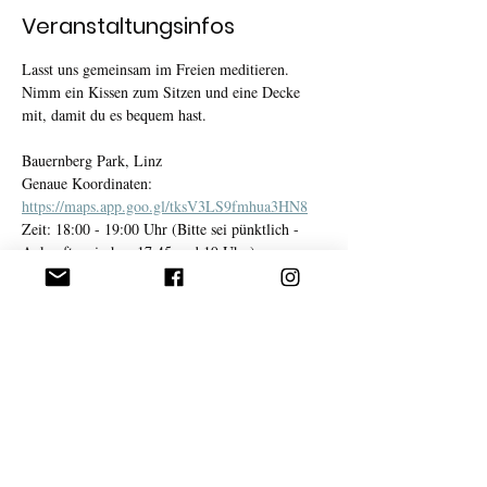
Veranstaltungsinfos
Lasst uns gemeinsam im Freien meditieren.
Nimm ein Kissen zum Sitzen und eine Decke 
mit, damit du es bequem hast.
Bauernberg Park, Linz
Genaue Koordinaten: 
https://maps.app.goo.gl/tksV3LS9fmhua3HN8
Zeit: 18:00 - 19:00 Uhr (Bitte sei pünktlich - 
Ankunft zwischen 17.45 und 19 Uhr.)
Kosten: Herzensgabe. (Empfohlener Betrag 10 
Euro.)
Weiterlesen >
Veranstaltung teilen