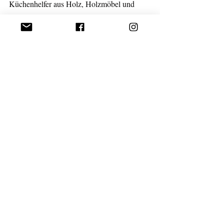
Küchenhelfer aus Holz, Holzmöbel und 
sogar Küchenarbeitsplatten lassen sich mit 
Leinöl behandeln. Wie genau geht das ist 
hier beschrieben
.
Da sind von uns ausprobierte österreichische 
Leinöl Produzenten:
Farmgoodies
Biohof Astleithner
- bei Hofladen 