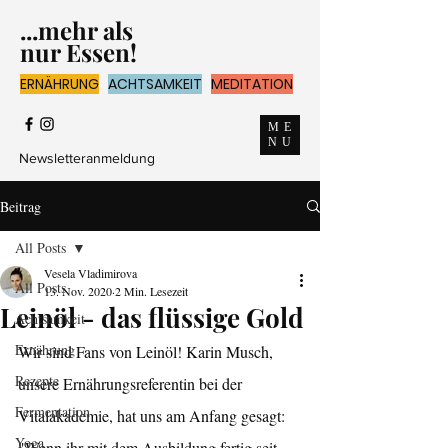
...mehr als
nur Essen!
ERNÄHRUNG
ACHTSAMKEIT
MEDITATION
ME
NU
Newsletteranmeldung
Beitrag
All Posts
Vesela Vladimirova
All Posts
13. Nov. 2020
2 Min. Lesezeit
Leinöl - das flüssige Gold
Achtsamkeit
Ernährung
Wir sind Fans von Leinöl! Karin Musch, 
Rezepte
unsere Ernährungsreferentin bei der 
Fermentation
Vitalakademie, hat uns am Anfang gesagt: 
Yoga
"Wenn ihr mit dem Ausbildung fertig seit, 